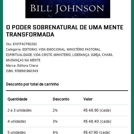
O PODER SOBRENATURAL DE UMA MENTE
TRANSFORMADA
Sku:
6101F4CF60262
Categoria:
EDITORAS
,
VIDA EMOCIONAL
,
MINISTÉRIO PASTORAL
,
ESPIRITUALIDADE
,
VIDA CRISTÃ
,
MINISTÉRIO
,
LIDERANÇA
,
IGREJA
,
CHARA
,
MUDANÇAS NA MENTE
Marca:
Editora Chara
ISBN:
9788561860349
Desconto por total de carrinho
Quantidade
Desconto
Valor
2 a 3 unidades
2%
R$ 48,90
(cada)
4 unidades
3%
R$ 48,40
(cada)
5 unidades
4%
R$ 47,90
(cada)