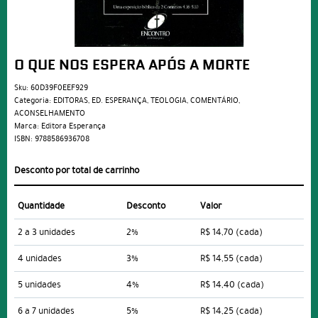
O QUE NOS ESPERA APÓS A MORTE
Sku:
60D39F0EEF929
Categoria:
EDITORAS
,
ED. ESPERANÇA
,
TEOLOGIA
,
COMENTÁRIO
,
ACONSELHAMENTO
Marca:
Editora Esperança
ISBN:
9788586936708
Desconto por total de carrinho
Quantidade
Desconto
Valor
2 a 3 unidades
2%
R$ 14,70
(cada)
4 unidades
3%
R$ 14,55
(cada)
5 unidades
4%
R$ 14,40
(cada)
6 a 7 unidades
5%
R$ 14,25
(cada)