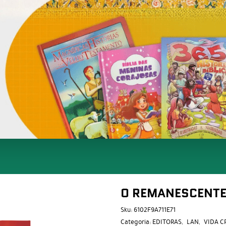
O REMANESCENT
Sku:
6102F9A711E71
Categoria:
EDITORAS
LAN
VIDA C