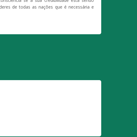
onsciência se a sua credibilidade está sendo
deres de todas as nações que é necessária e