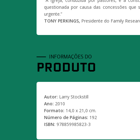
“A igreja, conduzida por pastores, é a cons
questionada por causa das concessões que s
urgente.”
TONY PERKINGS,
Presidente do Family Resear
INFORMAÇÕES DO
PRODUTO
Autor:
Larry Stockstill
Ano:
2010
Formato:
14,0 x 21,0 cm.
Número de Páginas:
192
ISBN:
978859985823-3