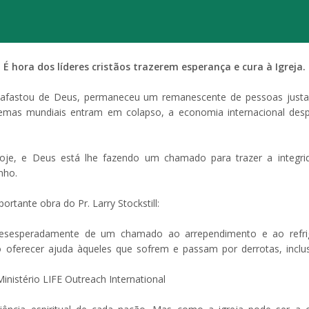
É hora dos líderes cristãos trazerem esperança e cura à Igreja.
 afastou de Deus, permaneceu um remanescente de pessoas justas
emas mundiais entram em colapso, a economia internacional des
oje, e Deus está lhe fazendo um chamado para trazer a integrid
nho.
ortante obra do Pr. Larry Stockstill:
 desesperadamente de um chamado ao arrependimento e ao refrigé
ferecer ajuda àqueles que sofrem e passam por derrotas, inclusive
nistério LIFE Outreach International