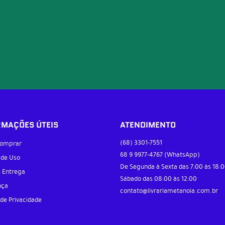
RMAÇÕES ÚTEIS
ATENDIMENTO
(68)
3301-7551
omprar
68 9
9977-4767
(WhatsApp)
 de Uso
De Segunda à Sexta das 7:00 às 18:0
e Entrega
Sábado das 08:00 às 12:00
nça
contato@livrariametanoia.com.br
 de Privacidade