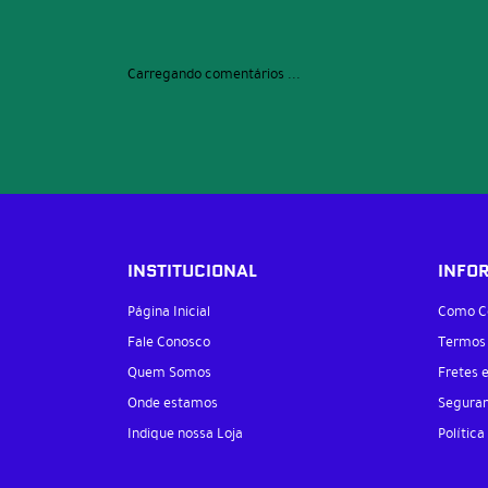
Carregando comentários ...
INSTITUCIONAL
INFO
Página Inicial
Como C
Fale Conosco
Termos
Quem Somos
Fretes 
Onde estamos
Segura
Indique nossa Loja
Política