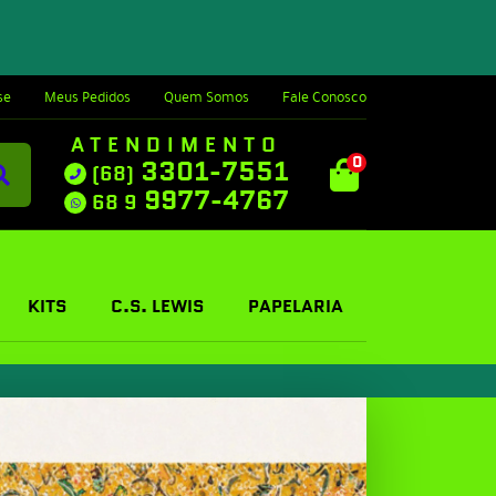
se
Meus Pedidos
Quem Somos
Fale Conosco
ATENDIMENTO
0
3301-7551
(68)
9977-4767
68 9
KITS
C.S. LEWIS
PAPELARIA