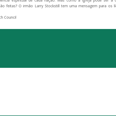
ciência espiritual de cada nação. Mas como a igreja pode ser a c
ão feitas? O irmão Larry Stockstill tem uma mensagem para os lí
ch Council