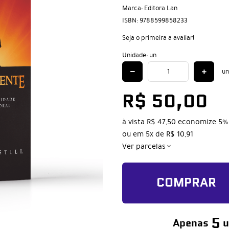
Marca:
Editora Lan
ISBN:
9788599858233
Seja o primeira a avaliar!
Unidade: un
un
R$ 50,00
à vista
R$ 47,50
economize
5%
ou em
5x
de
R$ 10,91
Ver parcelas
COMPRAR
5
Apenas
u