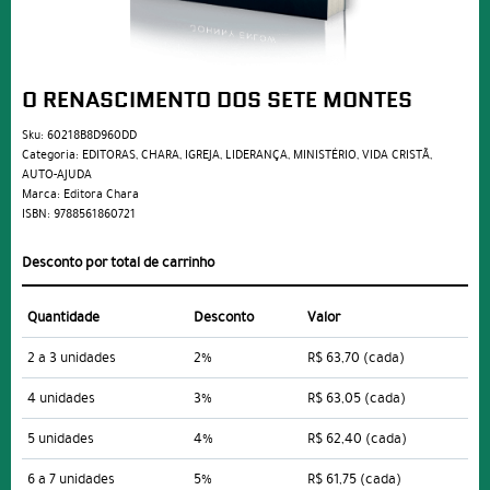
O RENASCIMENTO DOS SETE MONTES
Sku:
60218B8D960DD
Categoria:
EDITORAS
,
CHARA
,
IGREJA
,
LIDERANÇA
,
MINISTÉRIO
,
VIDA CRISTÃ
,
AUTO-AJUDA
Marca:
Editora Chara
ISBN:
9788561860721
Desconto por total de carrinho
Quantidade
Desconto
Valor
2 a 3 unidades
2%
R$ 63,70
(cada)
4 unidades
3%
R$ 63,05
(cada)
5 unidades
4%
R$ 62,40
(cada)
6 a 7 unidades
5%
R$ 61,75
(cada)