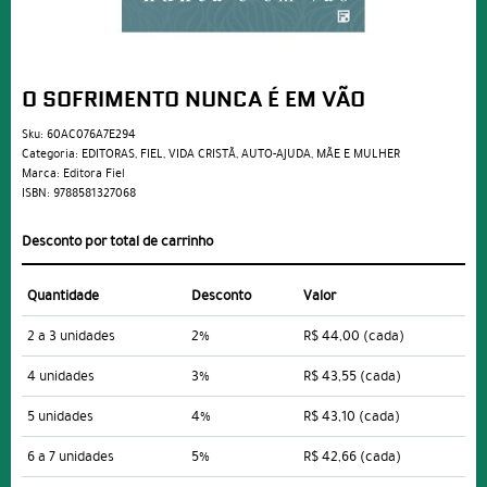
O SOFRIMENTO NUNCA É EM VÃO
Sku:
60AC076A7E294
Categoria:
EDITORAS
,
FIEL
,
VIDA CRISTÃ
,
AUTO-AJUDA
,
MÃE E MULHER
Marca:
Editora Fiel
ISBN:
9788581327068
Desconto por total de carrinho
Quantidade
Desconto
Valor
2 a 3 unidades
2%
R$ 44,00
(cada)
4 unidades
3%
R$ 43,55
(cada)
5 unidades
4%
R$ 43,10
(cada)
6 a 7 unidades
5%
R$ 42,66
(cada)