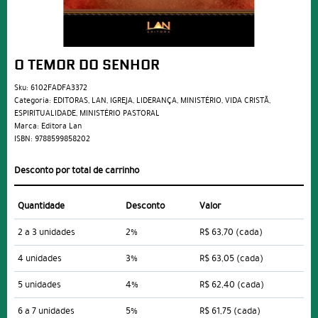
O TEMOR DO SENHOR
Sku:
6102FADFA3372
Categoria:
EDITORAS
,
LAN
,
IGREJA
,
LIDERANÇA
,
MINISTÉRIO
,
VIDA CRISTÃ
,
ESPIRITUALIDADE
,
MINISTÉRIO PASTORAL
Marca:
Editora Lan
ISBN:
9788599858202
Desconto por total de carrinho
Quantidade
Desconto
Valor
2 a 3 unidades
2%
R$ 63,70
(cada)
4 unidades
3%
R$ 63,05
(cada)
5 unidades
4%
R$ 62,40
(cada)
6 a 7 unidades
5%
R$ 61,75
(cada)