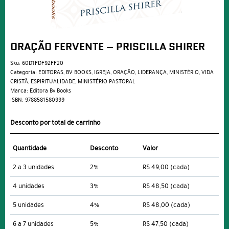
ORAÇÃO FERVENTE – PRISCILLA SHIRER
Sku:
60D1FDF92FF20
Categoria:
EDITORAS
,
BV BOOKS
,
IGREJA
,
ORAÇÃO
,
LIDERANÇA
,
MINISTÉRIO
,
VIDA
CRISTÃ
,
ESPIRITUALIDADE
,
MINISTÉRIO PASTORAL
Marca:
Editora Bv Books
ISBN:
9788581580999
Desconto por total de carrinho
Quantidade
Desconto
Valor
2 a 3 unidades
2%
R$ 49,00
(cada)
4 unidades
3%
R$ 48,50
(cada)
5 unidades
4%
R$ 48,00
(cada)
6 a 7 unidades
5%
R$ 47,50
(cada)