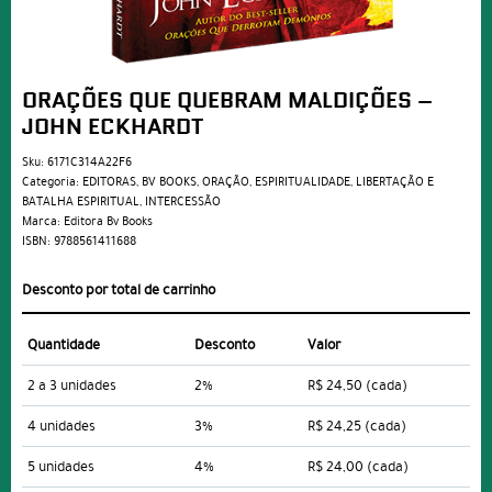
ORAÇÕES QUE QUEBRAM MALDIÇÕES –
JOHN ECKHARDT
Sku:
6171C314A22F6
Categoria:
EDITORAS
,
BV BOOKS
,
ORAÇÃO
,
ESPIRITUALIDADE
,
LIBERTAÇÃO E
BATALHA ESPIRITUAL
,
INTERCESSÃO
Marca:
Editora Bv Books
ISBN:
9788561411688
Desconto por total de carrinho
Quantidade
Desconto
Valor
2 a 3 unidades
2%
R$ 24,50
(cada)
4 unidades
3%
R$ 24,25
(cada)
5 unidades
4%
R$ 24,00
(cada)