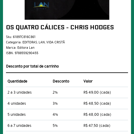
OS QUATRO CÁLICES - CHRIS HODGES
Sku:
61897C816C861
Categoria:
EDITORAS
,
LAN
,
VIDA CRISTÃ
Marca:
Editora Lan
ISBN:
9788559290455
Desconto por total de carrinho
Quantidade
Desconto
Valor
2 a 3 unidades
2%
R$ 49,00
(cada)
4 unidades
3%
R$ 48,50
(cada)
5 unidades
4%
R$ 48,00
(cada)
6 a 7 unidades
5%
R$ 47,50
(cada)