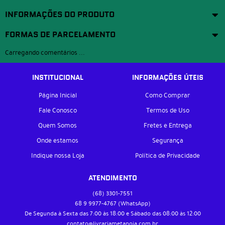
INFORMAÇÕES DO PRODUTO
FORMAS DE PARCELAMENTO
Carregando comentários ...
INSTITUCIONAL
INFORMAÇÕES ÚTEIS
Página Inicial
Como Comprar
Fale Conosco
Termos de Uso
Quem Somos
Fretes e Entrega
Onde estamos
Segurança
Indique nossa Loja
Política de Privacidade
ATENDIMENTO
(68)
3301-7551
68 9
9977-4767
(WhatsApp)
De Segunda à Sexta das 7:00 às 18:00 e Sábado das 08:00 às 12:00
contato@livrariametanoia.com.br