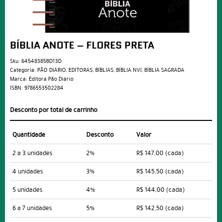
BÍBLIA ANOTE – FLORES PRETA
Sku:
64548385BD13D
Categoria:
PÃO DIÁRIO
,
EDITORAS
,
BÍBLIAS
,
BÍBLIA NVI
,
BÍBLIA SAGRADA
Marca:
Editora Pão Diário
ISBN:
9786553502284
Desconto por total de carrinho
Quantidade
Desconto
Valor
2 a 3 unidades
2%
R$ 147,00
(cada)
4 unidades
3%
R$ 145,50
(cada)
5 unidades
4%
R$ 144,00
(cada)
6 a 7 unidades
5%
R$ 142,50
(cada)