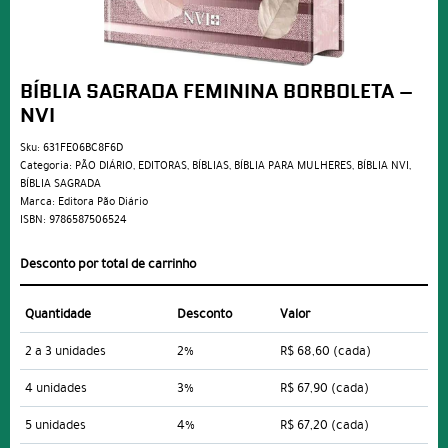
BÍBLIA SAGRADA FEMININA BORBOLETA –
NVI
Sku:
631FE06BC8F6D
Categoria:
PÃO DIÁRIO
,
EDITORAS
,
BÍBLIAS
,
BÍBLIA PARA MULHERES
,
BÍBLIA NVI
,
BÍBLIA SAGRADA
Marca:
Editora Pão Diário
ISBN:
9786587506524
Desconto por total de carrinho
Quantidade
Desconto
Valor
2 a 3 unidades
2%
R$ 68,60
(cada)
4 unidades
3%
R$ 67,90
(cada)
5 unidades
4%
R$ 67,20
(cada)