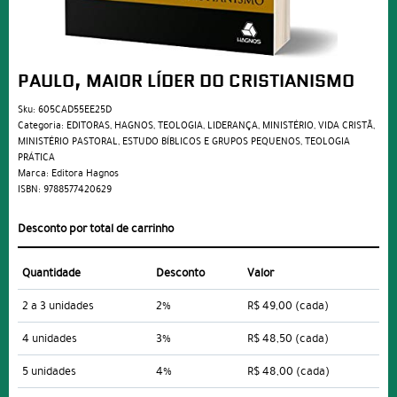
PAULO, MAIOR LÍDER DO CRISTIANISMO
Sku:
605CAD55EE25D
Categoria:
EDITORAS
,
HAGNOS
,
TEOLOGIA
,
LIDERANÇA
,
MINISTÉRIO
,
VIDA CRISTÃ
,
MINISTÉRIO PASTORAL
,
ESTUDO BÍBLICOS E GRUPOS PEQUENOS
,
TEOLOGIA
PRÁTICA
Marca:
Editora Hagnos
ISBN:
9788577420629
Desconto por total de carrinho
Quantidade
Desconto
Valor
2 a 3 unidades
2%
R$ 49,00
(cada)
4 unidades
3%
R$ 48,50
(cada)
5 unidades
4%
R$ 48,00
(cada)