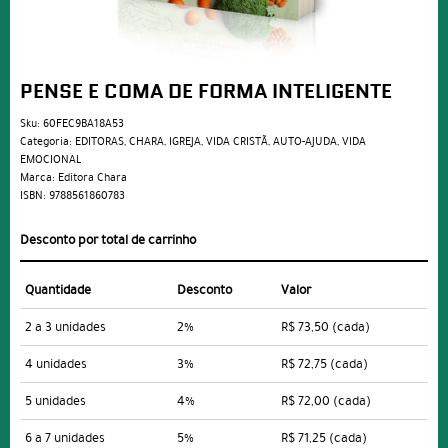
PENSE E COMA DE FORMA INTELIGENTE
Sku:
60FEC9BA18A53
Categoria:
EDITORAS
,
CHARA
,
IGREJA
,
VIDA CRISTÃ
,
AUTO-AJUDA
,
VIDA
EMOCIONAL
Marca:
Editora Chara
ISBN:
9788561860783
Desconto por total de carrinho
Quantidade
Desconto
Valor
2 a 3 unidades
2%
R$ 73,50
(cada)
4 unidades
3%
R$ 72,75
(cada)
5 unidades
4%
R$ 72,00
(cada)
6 a 7 unidades
5%
R$ 71,25
(cada)