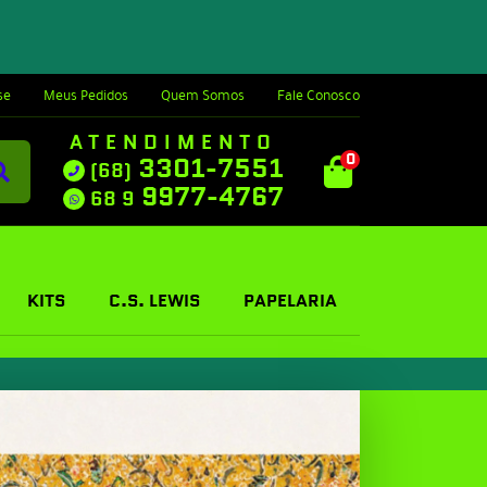
se
Meus Pedidos
Quem Somos
Fale Conosco
ATENDIMENTO
0
3301-7551
(68)
9977-4767
68 9
KITS
C.S. LEWIS
PAPELARIA