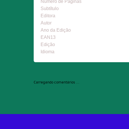
Número de Páginas
Subtítulo
Editora
Autor
Ano da Edição
EAN13
Edição
Idioma
Carregando comentários ...