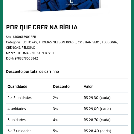
POR QUE CRER NA BÍBLIA
Sku:
616061B9018FB
Categoria:
EDITORAS
,
THOMAS NELSON BRASIL
,
CRISTIANISMO
,
TEOLOGIA
,
CRENÇAS
,
RELIGIÃO
Marca:
THOMAS NELSON BRASIL
ISBN:
9788578608842
Desconto por total de carrinho
Quantidade
Desconto
Valor
2 a 3 unidades
2%
R$ 29,30
(cada)
4 unidades
3%
R$ 29,00
(cada)
5 unidades
4%
R$ 28,70
(cada)
6 a 7 unidades
5%
R$ 28,40
(cada)