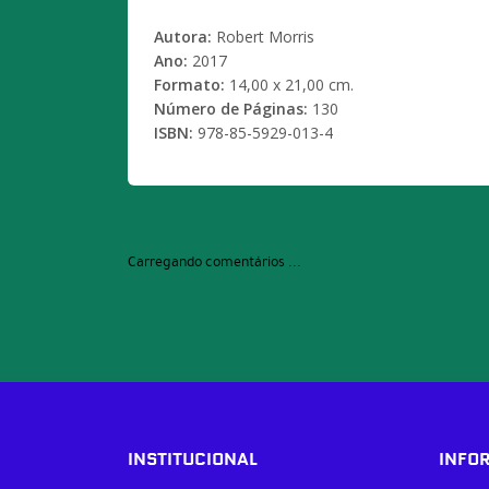
Autora
:
Robert Morris
Ano
:
2017
Formato:
14,00 x 21,00 cm.
Número de Páginas
:
130
ISBN:
978-85-5929-013-4
Carregando comentários ...
INSTITUCIONAL
INFO