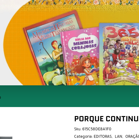
O
PORQUE CONTIN
Sku:
615C58DE8A1F0
Categoria:
EDITORAS
LAN
ORAÇÃ