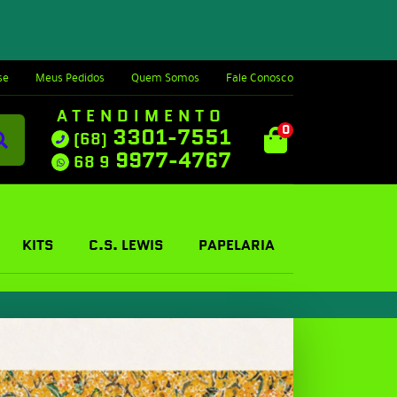
se
Meus Pedidos
Quem Somos
Fale Conosco
ATENDIMENTO
0
3301-7551
(68)
9977-4767
68 9
KITS
C.S. LEWIS
PAPELARIA