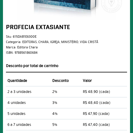
PROFECIA EXTASIANTE
Sku:
615DAB1E6300E
Categoria:
EDITORAS
,
CHARA
,
IGREJA
,
MINISTÉRIO
,
VIDA CRISTÃ
Marca:
Editora Chara
ISBN:
9788561860684
Desconto por total de carrinho
Quantidade
Desconto
Valor
2 a 3 unidades
2%
R$ 48,90
(cada)
4 unidades
3%
R$ 48,40
(cada)
5 unidades
4%
R$ 47,90
(cada)
6 a 7 unidades
5%
R$ 47,40
(cada)