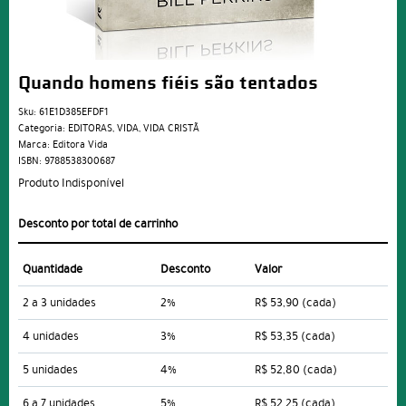
Quando homens fiéis são tentados
Sku:
61E1D385EFDF1
Categoria:
EDITORAS
,
VIDA
,
VIDA CRISTÃ
Marca:
Editora Vida
ISBN:
9788538300687
Produto Indisponível
Desconto por total de carrinho
Quantidade
Desconto
Valor
2 a 3 unidades
2%
R$ 53,90
(cada)
4 unidades
3%
R$ 53,35
(cada)
5 unidades
4%
R$ 52,80
(cada)
6 a 7 unidades
5%
R$ 52,25
(cada)