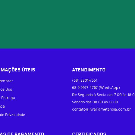
RMAÇÕES ÚTEIS
ATENDIMENTO
(68)
3301-7551
omprar
68 9
9977-4767
(WhatsApp)
 de Uso
De Segunda à Sexta das 7:00 às 18:0
e Entrega
Sábado das 08:00 às 12:00
nça
contato@livrariametanoia.com.br
 de Privacidade
AS DE PAGAMENTO
CERTIFICADOS