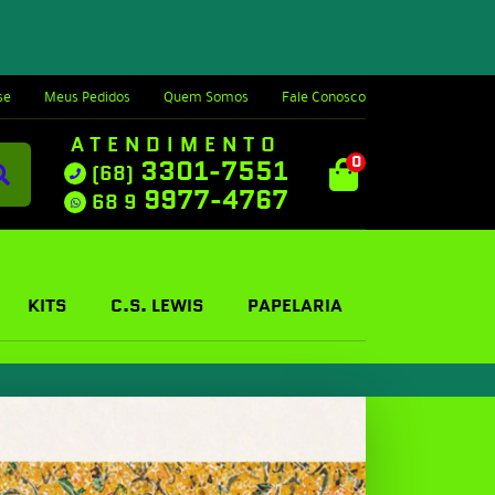
se
Meus Pedidos
Quem Somos
Fale Conosco
ATENDIMENTO
0
3301-7551
(68)
9977-4767
68 9
KITS
C.S. LEWIS
PAPELARIA