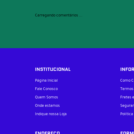
Carregando comentários ...
INSTITUCIONAL
INFO
Página Inicial
Como C
Fale Conosco
Termos
Quem Somos
Fretes 
Onde estamos
Segura
Indique nossa Loja
Política
ENDEREÇO
FORM