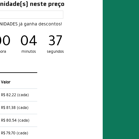
nidade(s) neste preço
UNIDADES já ganha descontos!
00
04
36
ora
minutos
segundos
Valor
R$ 82,22
(cada)
R$ 81,38
(cada)
R$ 80,54
(cada)
R$ 79,70
(cada)