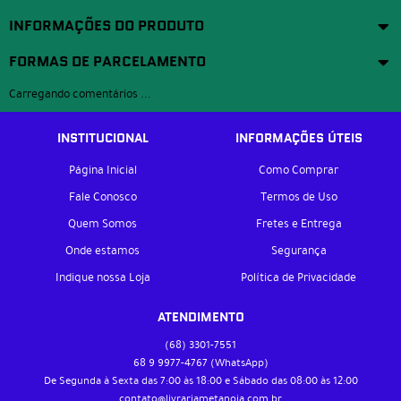
INFORMAÇÕES DO PRODUTO
FORMAS DE PARCELAMENTO
Carregando comentários ...
INSTITUCIONAL
INFORMAÇÕES ÚTEIS
Página Inicial
Como Comprar
Fale Conosco
Termos de Uso
Quem Somos
Fretes e Entrega
Onde estamos
Segurança
Indique nossa Loja
Política de Privacidade
ATENDIMENTO
(68)
3301-7551
68 9
9977-4767
(WhatsApp)
De Segunda à Sexta das 7:00 às 18:00 e Sábado das 08:00 às 12:00
contato@livrariametanoia.com.br