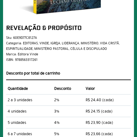
REVELAÇÃO & PROPÓSITO
Sku:
60E9D77C8127A
Categoria:
EDITORAS
,
VINDE
,
IGREJA
,
LIDERANÇA
,
MINISTÉRIO
,
VIDA CRISTÃ
,
ESPIRITUALIDADE
,
MINISTÉRIO PASTORAL
,
CÉLULA E DISCIPULADO
Marca:
Editora Vinde
ISBN:
9788563317261
Desconto por total de carrinho
Quantidade
Desconto
Valor
2 a 3 unidades
2%
R$ 24,40
(cada)
4 unidades
3%
R$ 24,15
(cada)
5 unidades
4%
R$ 23,90
(cada)
6 a 7 unidades
5%
R$ 23,66
(cada)