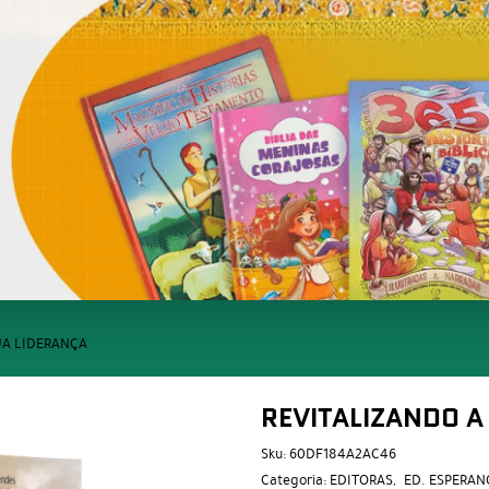
SUA LIDERANÇA
REVITALIZANDO A
Sku:
60DF184A2AC46
Categoria:
EDITORAS
ED. ESPERAN