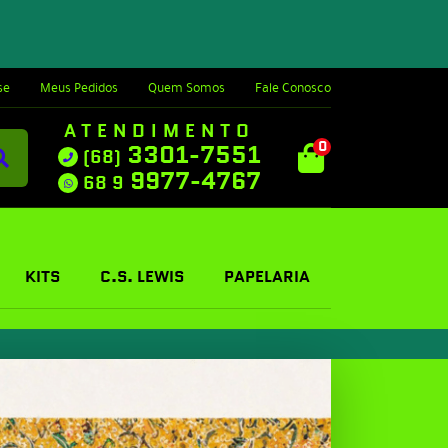
se
Meus Pedidos
Quem Somos
Fale Conosco
ATENDIMENTO
0
3301-7551
(68)
9977-4767
68 9
KITS
C.S. LEWIS
PAPELARIA