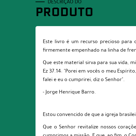
DESCRIÇÃO DO
PRODUTO
Este livro é um recurso precioso para
firmemente empenhado na linha de frente
Que este material sirva para sua vida, min
Ez 37.14: "Porei em vocês o meu Espírito
falei e eu o cumprirei, diz o Senhor".
- Jorge Henrique Barro.
Estou convencido de que a igreja brasile
Que o Senhor revitalize nossos coraç
cumprimos a missão. E que, ao fim, o Cor