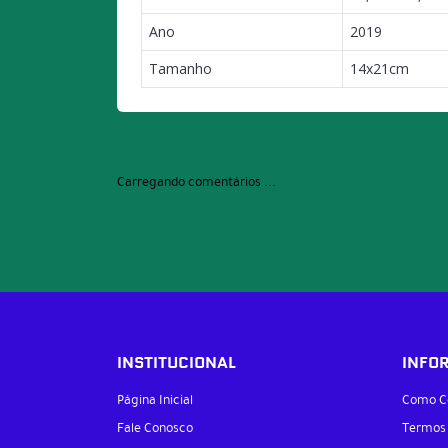
Ano
2019
Tamanho
14x21cm
Carregando comentários ...
INSTITUCIONAL
INFO
Página Inicial
Como C
Fale Conosco
Termos