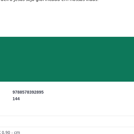
9788578392895
144
X 0,90 - cm