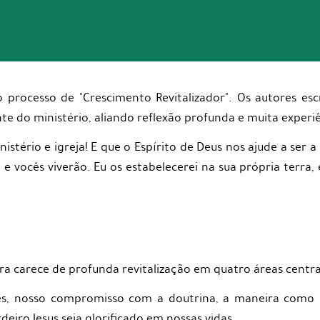
 o processo de "Crescimento Revitalizador". Os autores e
 do ministério, aliando reflexão profunda e muita experiê
istério e igreja! E que o Espírito de Deus nos ajude a ser a 
, e vocês viverão. Eu os estabelecerei na sua própria terra
ira carece de profunda revitalização em quatro áreas centrai
ões, nosso compromisso com a doutrina, a maneira com
deiro Jesus seja glorificado em nossas vidas.