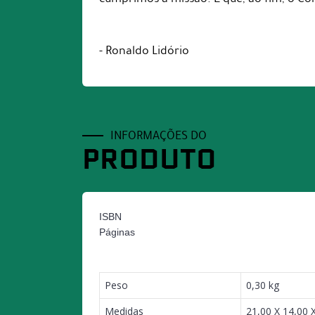
- Ronaldo Lidório
INFORMAÇÕES DO
PRODUTO
ISBN
Páginas
Peso
0,30 kg
Medidas
21,00 X 14,00 