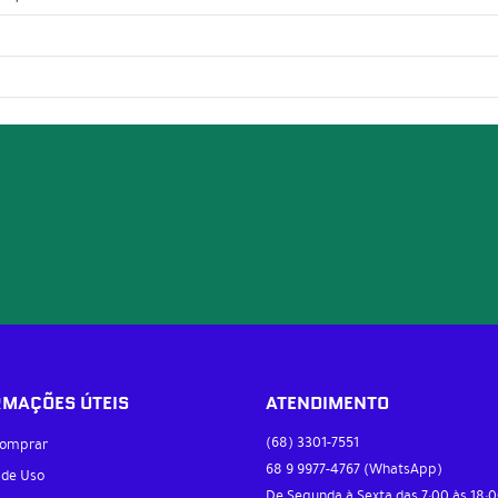
RMAÇÕES ÚTEIS
ATENDIMENTO
(68)
3301-7551
omprar
68 9
9977-4767
(WhatsApp)
 de Uso
De Segunda à Sexta das 7:00 às 18:0