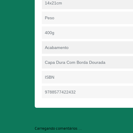
14x21cm
Peso
400g
Acabamento
Capa Dura Com Borda Dourada
ISBN
9788577422432
Carregando comentários ...