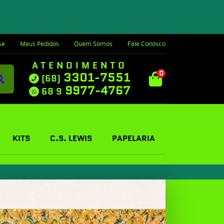
se
Meus Pedidos
Quem Somos
Fale Conosco
ATENDIMENTO
0
3301-7551
(68)
9977-4767
68 9
KITS
C.S. LEWIS
PAPELARIA