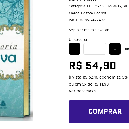
Categoria:
EDITORAS
HAGNOS
VI
Marca:
Editora Hagnos
ISBN:
9788577422432
Seja o primeira a avaliar!
Unidade: un
un
R$ 54,90
à vista
R$ 52,16
economize
5%
ou em
5x
de
R$ 11,98
Ver parcelas
COMPRAR