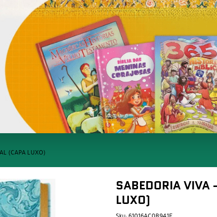
AL (CAPA LUXO)
SABEDORIA VIVA 
LUXO)
Sku:
61016AC0B941F