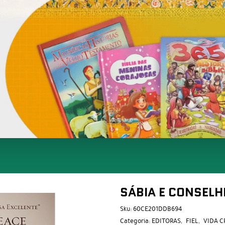
SÁBIA E CONSELH
Sku:
60CE201DDB694
Categoria:
EDITORAS
FIEL
VIDA C