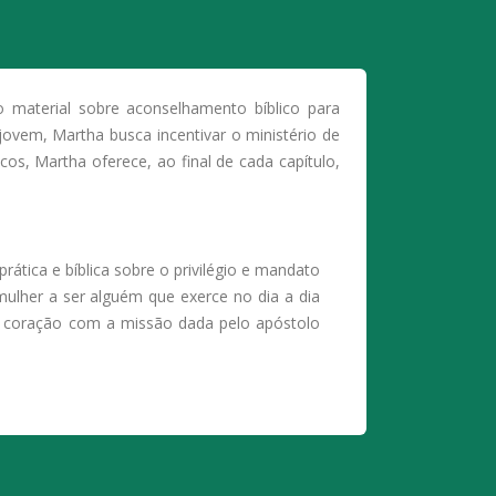
o material sobre aconselhamento bíblico para
ovem, Martha busca incentivar o ministério de
os, Martha oferece, ao final de cada capítulo,
ática e bíblica sobre o privilégio e mandato
ulher a ser alguém que exerce no dia a dia
de coração com a missão dada pelo apóstolo