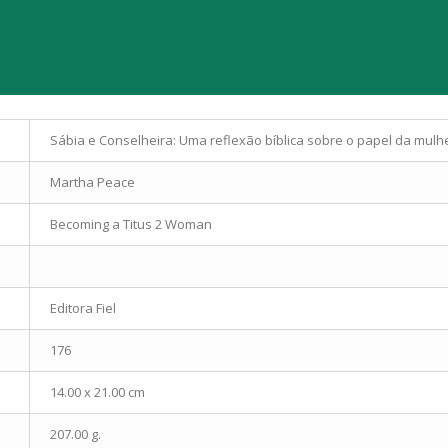
Sábia e Conselheira: Uma reflexão bíblica sobre o papel da mulh
Martha Peace
Becoming a Titus 2 Woman
Editora Fiel
176
14.00 x 21.00 cm
207.00 g.