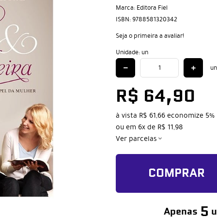
Marca:
Editora Fiel
ISBN:
9788581320342
Seja o primeira a avaliar!
Unidade: un
un
R$ 64,90
à vista
R$ 61,66
economize
5%
ou em
6x
de
R$ 11,98
Ver parcelas
COMPRAR
5
Apenas
u