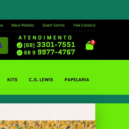
se
Meus Pedidos
Quem Somos
Fale Conosco
ATENDIMENTO
0
3301-7551
(68)
9977-4767
68 9
KITS
C.S. LEWIS
PAPELARIA