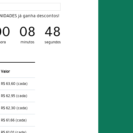
UNIDADES já ganha descontos!
00
08
47
hora
minutos
segundos
Valor
R$ 63,60
(cada)
R$ 62,95
(cada)
R$ 62,30
(cada)
R$ 61,66
(cada)
R$ 61,01
(cada)