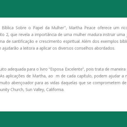
 Bíblica Sobre o Papel da Mulher", Martha Peace oferece um ric
to 2, que revela a importância de uma mulher madura instruir uma j
de santificação e crescimento espiritual. Além dos exemplos bíblic
ajudarão a leitora a aplicar os diversos conselhos abordados.
o adequada para o livro “Esposa Excelente”, pois trata de maneira pr
. As aplicações de Martha, ao
m de cada capítulo, podem ajudar a m
erá muito abençoador para as vidas daquelas que se comprometem 
ity Church, Sun Valley, California.