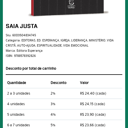
SAIA JUSTA
Sku:
60D3504834745
Categoria:
EDITORAS
,
ED. ESPERANÇA
,
IGREJA
,
LIDERANÇA
,
MINISTÉRIO
,
VIDA
CRISTÃ
,
AUTO-AJUDA
,
ESPIRITUALIDADE
,
VIDA EMOCIONAL
Marca:
Editora Esperança
ISBN:
9788578392826
Desconto por total de carrinho
Quantidade
Desconto
Valor
2 a 3 unidades
2%
R$ 24,40
(cada)
4 unidades
3%
R$ 24,15
(cada)
5 unidades
4%
R$ 23,90
(cada)
6 a 7 unidades
5%
R$ 23,66
(cada)