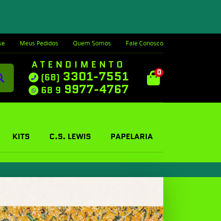
se
Meus Pedidos
Quem Somos
Fale Conosco
ATENDIMENTO
0
3301-7551
(68)
9977-4767
68 9
KITS
C.S. LEWIS
PAPELARIA