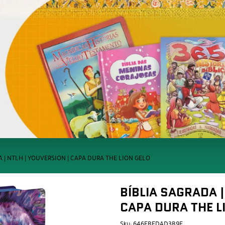
 | NTLH | YOUVERSION | CAPA DURA THE LION GELO
BÍBLIA SAGRADA |
CAPA DURA THE L
Sku:
646EBEDAD3B9F