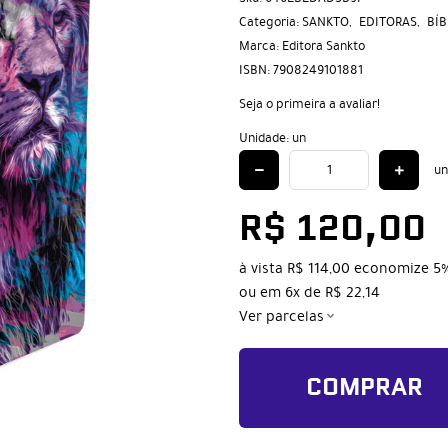
Categoria:
SANKTO
EDITORAS
BÍB
Marca:
Editora Sankto
ISBN:
7908249101881
Seja o primeira a avaliar!
Unidade: un
un
R$ 120,00
à vista
R$ 114,00
economize
5
ou em
6x
de
R$ 22,14
Ver parcelas
COMPRAR