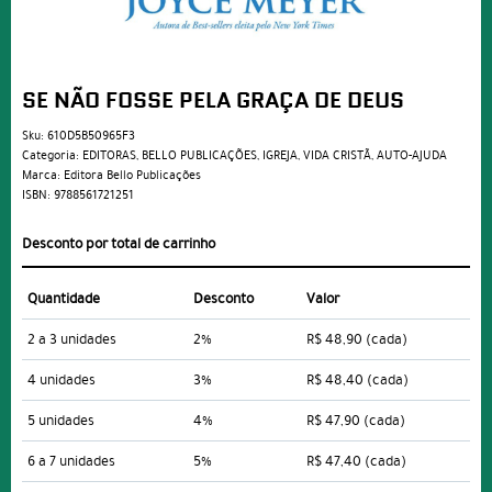
SE NÃO FOSSE PELA GRAÇA DE DEUS
Sku:
610D5B50965F3
Categoria:
EDITORAS
,
BELLO PUBLICAÇÕES
,
IGREJA
,
VIDA CRISTÃ
,
AUTO-AJUDA
Marca:
Editora Bello Publicações
ISBN:
9788561721251
Desconto por total de carrinho
Quantidade
Desconto
Valor
2 a 3 unidades
2%
R$ 48,90
(cada)
4 unidades
3%
R$ 48,40
(cada)
5 unidades
4%
R$ 47,90
(cada)
6 a 7 unidades
5%
R$ 47,40
(cada)