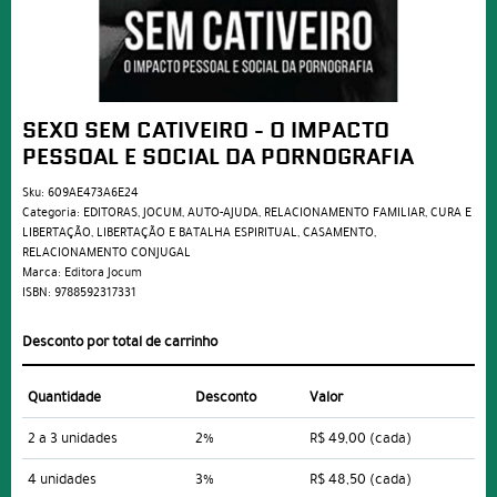
SEXO SEM CATIVEIRO - O IMPACTO
PESSOAL E SOCIAL DA PORNOGRAFIA
Sku:
609AE473A6E24
Categoria:
EDITORAS
,
JOCUM
,
AUTO-AJUDA
,
RELACIONAMENTO FAMILIAR
,
CURA E
LIBERTAÇÃO
,
LIBERTAÇÃO E BATALHA ESPIRITUAL
,
CASAMENTO
,
RELACIONAMENTO CONJUGAL
Marca:
Editora Jocum
ISBN:
9788592317331
Desconto por total de carrinho
Quantidade
Desconto
Valor
2 a 3 unidades
2%
R$ 49,00
(cada)
4 unidades
3%
R$ 48,50
(cada)