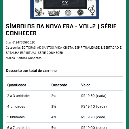
SÍMBOLOS DA NOVA ERA - VOL.2 | SÉRIE
CONHECER
Sku:
6124F7659CE2C
Categoria:
EDITORAS
,
AD SANTOS
,
VIDA CRISTÃ
,
ESPIRITUALIDADE
,
LIBERTAÇÃO E
BATALHA ESPIRITUAL
,
SÉRIE CONHECER
Marca:
Editora ADSantos
Desconto por total de carrinho
Quantidade
Desconto
Valor
2 a 3 unidades
2%
R$ 19,60
(cada)
4 unidades
3%
R$ 19,40
(cada)
5 unidades
4%
R$ 19,20
(cada)
6 a 7 unidades
5%
R$ 19,00
(cada)