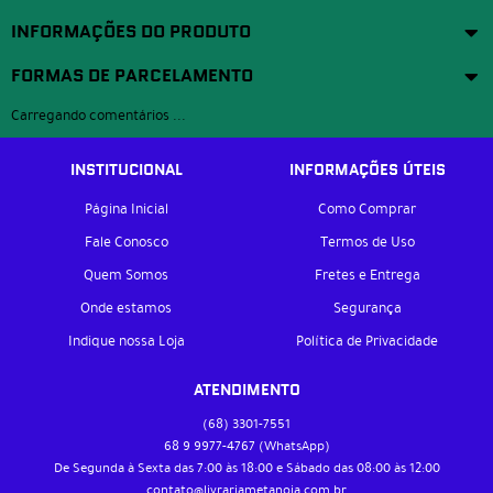
INFORMAÇÕES DO PRODUTO
FORMAS DE PARCELAMENTO
Carregando comentários ...
INSTITUCIONAL
INFORMAÇÕES ÚTEIS
Página Inicial
Como Comprar
Fale Conosco
Termos de Uso
Quem Somos
Fretes e Entrega
Onde estamos
Segurança
Indique nossa Loja
Política de Privacidade
ATENDIMENTO
(68)
3301-7551
68 9
9977-4767
(WhatsApp)
De Segunda à Sexta das 7:00 às 18:00 e Sábado das 08:00 às 12:00
contato@livrariametanoia.com.br