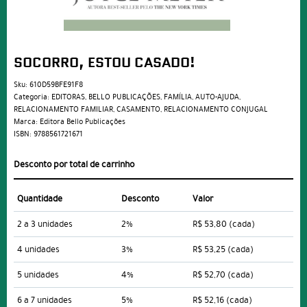
SOCORRO, ESTOU CASADO!
Sku:
610D59BFE91F8
Categoria:
EDITORAS
,
BELLO PUBLICAÇÕES
,
FAMÍLIA
,
AUTO-AJUDA
,
RELACIONAMENTO FAMILIAR
,
CASAMENTO
,
RELACIONAMENTO CONJUGAL
Marca:
Editora Bello Publicações
ISBN:
9788561721671
Desconto por total de carrinho
Quantidade
Desconto
Valor
2 a 3 unidades
2%
R$ 53,80
(cada)
4 unidades
3%
R$ 53,25
(cada)
5 unidades
4%
R$ 52,70
(cada)
6 a 7 unidades
5%
R$ 52,16
(cada)