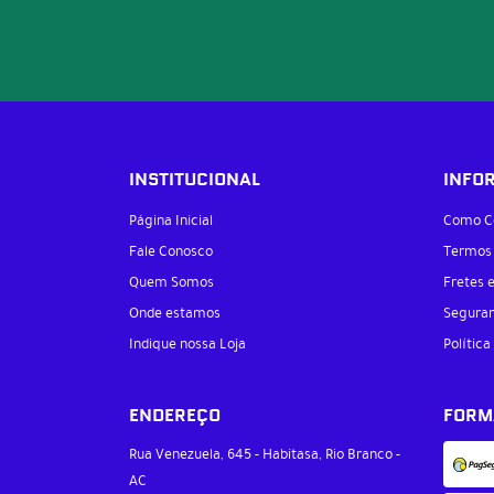
INSTITUCIONAL
INFO
Página Inicial
Como C
Fale Conosco
Termos
Quem Somos
Fretes 
Onde estamos
Segura
Indique nossa Loja
Política
ENDEREÇO
FORM
Rua Venezuela, 645
-
Habitasa, Rio Branco
-
AC