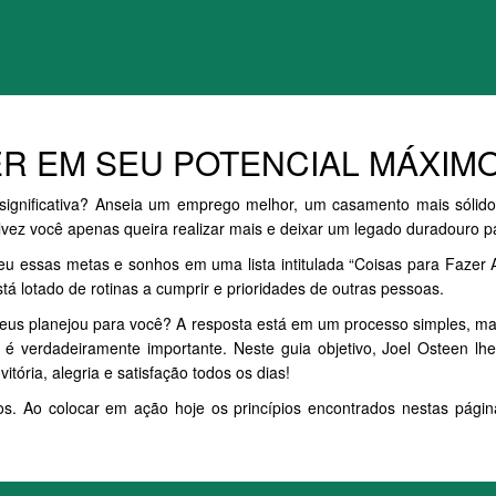
ER EM SEU POTENCIAL MÁXIM
ignificativa? Anseia um emprego melhor, um casamento mais sólido, 
lvez você apenas queira realizar mais e deixar um legado duradouro p
eu essas metas e sonhos em uma lista intitulada “Coisas para Fazer
á lotado de rotinas a cumprir e prioridades de outras pessoas.
e Deus planejou para você? A resposta está em um processo simples,
e é verdadeiramente importante. Neste guia objetivo, Joel Osteen 
ória, alegria e satisfação todos os dias!
nos. Ao colocar em ação hoje os princípios encontrados nestas pá