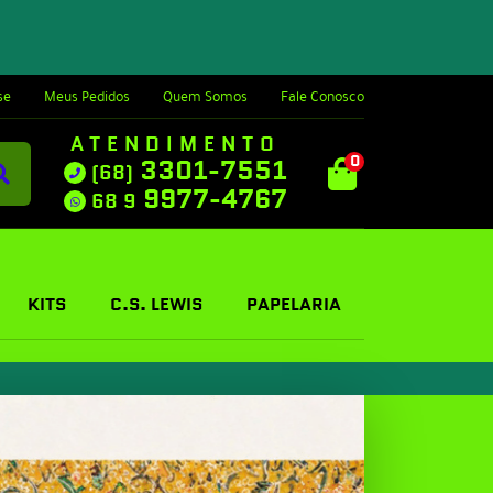
se
Meus Pedidos
Quem Somos
Fale Conosco
ATENDIMENTO
0
3301-7551
(68)
9977-4767
68 9
KITS
C.S. LEWIS
PAPELARIA