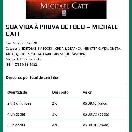
SUA VIDA À PROVA DE FOGO – MICHAEL
CATT
Sku:
60D0EC57D5E2B
Categoria:
EDITORAS
,
BV BOOKS
,
IGREJA
,
LIDERANÇA
,
MINISTÉRIO
,
VIDA CRISTÃ
,
AUTO-AJUDA
,
ESPIRITUALIDADE
,
MINISTÉRIO PASTORAL
Marca:
Editora Bv Books
ISBN:
9788561411022
Desconto por total de carrinho
Quantidade
Desconto
Valor
2 a 3 unidades
2%
R$ 39,10
(cada)
4 unidades
3%
R$ 38,70
(cada)
5 unidades
4%
R$ 38,30
(cada)