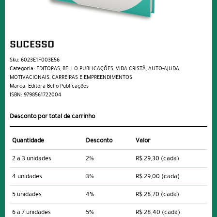
SUCESSO
Sku:
6023E1F003E56
Categoria:
EDITORAS
,
BELLO PUBLICAÇÕES
,
VIDA CRISTÃ
,
AUTO-AJUDA
,
MOTIVACIONAIS
,
CARREIRAS E EMPREENDIMENTOS
Marca:
Editora Bello Publicações
ISBN:
9798561722004
Desconto por total de carrinho
Quantidade
Desconto
Valor
2 a 3 unidades
2%
R$ 29,30
(cada)
4 unidades
3%
R$ 29,00
(cada)
5 unidades
4%
R$ 28,70
(cada)
6 a 7 unidades
5%
R$ 28,40
(cada)