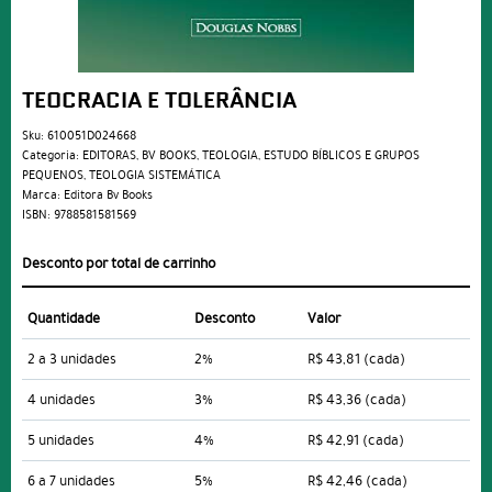
TEOCRACIA E TOLERÂNCIA
Sku:
610051D024668
Categoria:
EDITORAS
,
BV BOOKS
,
TEOLOGIA
,
ESTUDO BÍBLICOS E GRUPOS
PEQUENOS
,
TEOLOGIA SISTEMÁTICA
Marca:
Editora Bv Books
ISBN:
9788581581569
Desconto por total de carrinho
Quantidade
Desconto
Valor
2 a 3 unidades
2%
R$ 43,81
(cada)
4 unidades
3%
R$ 43,36
(cada)
5 unidades
4%
R$ 42,91
(cada)
6 a 7 unidades
5%
R$ 42,46
(cada)