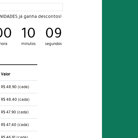
UNIDADES já ganha descontos!
00
10
08
hora
minutos
segundos
Valor
R$ 48,90
(cada)
R$ 48,40
(cada)
R$ 47,90
(cada)
R$ 47,40
(cada)
R$ 46,91
(cada)