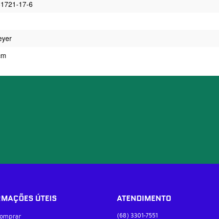
61721-17-6
eyer
cm
RMAÇÕES ÚTEIS
ATENDIMENTO
(68)
3301-7551
omprar