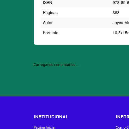
ISBN
978-85-
Páginas
368
Autor
Joyce M
Formato
10,5x15
Carregando comentários ...
INSTITUCIONAL
INFO
Página Inicial
Como C