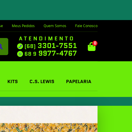
se
Meus Pedidos
Quem Somos
Fale Conosco
ATENDIMENTO
0
3301-7551
(68)
9977-4767
68 9
KITS
C.S. LEWIS
PAPELARIA