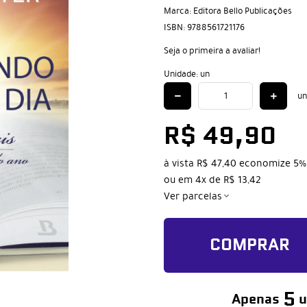
Marca:
Editora Bello Publicações
ISBN:
9788561721176
Seja o primeira a avaliar!
Unidade: un
un
R$ 49,90
à vista
R$ 47,40
economize
5%
ou em
4x
de
R$ 13,42
Ver parcelas
COMPRAR
5
Apenas
u