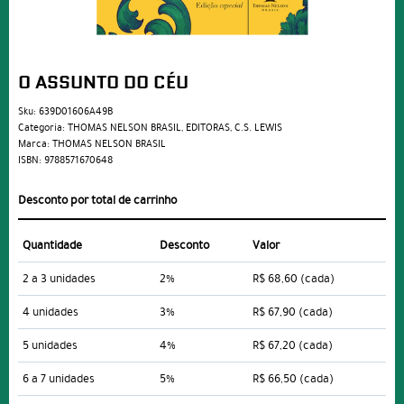
O ASSUNTO DO CÉU
Sku:
639D01606A49B
Categoria:
THOMAS NELSON BRASIL
,
EDITORAS
,
C.S. LEWIS
Marca:
THOMAS NELSON BRASIL
ISBN:
9788571670648
Desconto por total de carrinho
Quantidade
Desconto
Valor
2 a 3 unidades
2%
R$ 68,60
(cada)
4 unidades
3%
R$ 67,90
(cada)
5 unidades
4%
R$ 67,20
(cada)
6 a 7 unidades
5%
R$ 66,50
(cada)