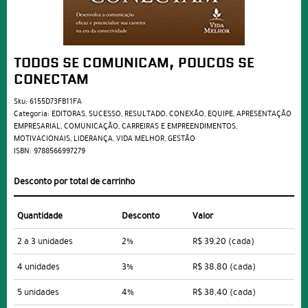
TODOS SE COMUNICAM, POUCOS SE
CONECTAM
Sku:
6155D73FB11FA
Categoria:
EDITORAS
,
SUCESSO
,
RESULTADO
,
CONEXÃO
,
EQUIPE
,
APRESENTAÇÃO
EMPRESARIAL
,
COMUNICAÇÃO
,
CARREIRAS E EMPREENDIMENTOS
,
MOTIVACIONAIS
,
LIDERANÇA
,
VIDA MELHOR
,
GESTÃO
ISBN:
9788566997279
Desconto por total de carrinho
Quantidade
Desconto
Valor
2 a 3 unidades
2%
R$ 39,20
(cada)
4 unidades
3%
R$ 38,80
(cada)
5 unidades
4%
R$ 38,40
(cada)