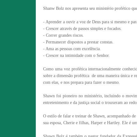
Shanw Bolz nos apresenta seu ministério profético que
- Aprender a ouvir a voz de Deus para si mesmo e par
- Crescer através de passos simples e focados.
- Correr grandes riscos.
- Permanecer dispostos a prestar constas.
- Ama as pessoas com excelência.
- Crescer na intimidade com o Senhor.
Como uma voz profética internacionalmente conhecid
sobre a dimensão profética de uma maneira única e rev
com elas, e nos prepara para fazer o mesmo.
Shawn foi pioneiro no ministério, incluindo o movim
entretenimento e da justiça social o trouxeram ao redo
O estilo de falar e treinar de Shawn, acompanhado de 
sua esposa, Cherie e filhas, Harper e Hartley. Ele é u
Shawn Bolz é também o pastor fundador da Expression