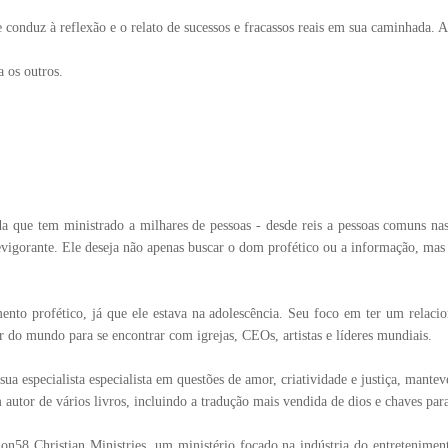
 conduz à reflexão e o relato de sucessos e fracassos reais em sua caminhada. A
a os outros.
a que tem ministrado a milhares de pessoas - desde reis a pessoas comuns na
igorante. Ele deseja não apenas buscar o dom profético ou a informação, mas o
ento profético, já que ele estava na adolescência. Seu foco em ter um relaci
r do mundo para se encontrar com igrejas, CEOs, artistas e líderes mundiais.
sua especialista especialista em questões de amor, criatividade e justiça, man
m autor de vários livros, incluindo a tradução mais vendida de dios e chaves pa
58 Christian Ministries, um ministério focado na indústria do entretenimen