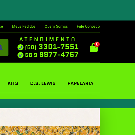
se
Meus Pedidos
Quem Somos
Fale Conosco
ATENDIMENTO
0
3301-7551
(68)
9977-4767
68 9
KITS
C.S. LEWIS
PAPELARIA