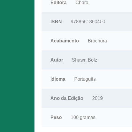
Editora
Chara
ISBN
9788561860400
Acabamento
Brochura
Autor
Shawn Bolz
Idioma
Português
Ano da Edição
2019
Peso
100 gramas