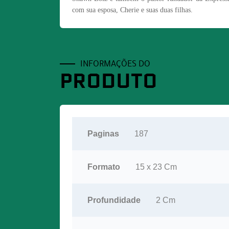
com sua esposa, Cherie e suas duas filhas.
INFORMAÇÕES DO
PRODUTO
Paginas
187
Formato
15 x 23 Cm
Profundidade
2 Cm