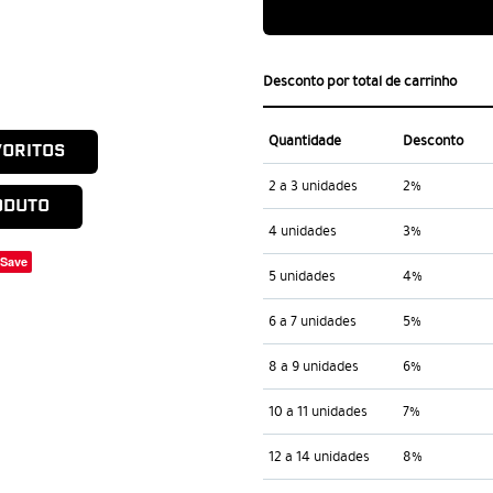
Desconto por total de carrinho
Quantidade
Desconto
VORITOS
2 a 3 unidades
2%
ODUTO
4 unidades
3%
Save
5 unidades
4%
6 a 7 unidades
5%
8 a 9 unidades
6%
10 a 11 unidades
7%
12 a 14 unidades
8%