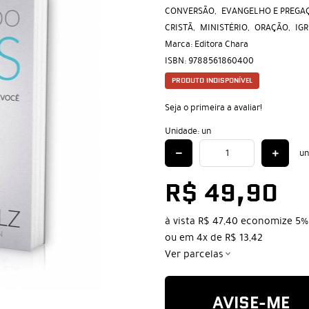
CONVERSÃO
EVANGELHO E PREGA
CRISTÃ
MINISTÉRIO
ORAÇÃO
IGR
Marca:
Editora Chara
ISBN:
9788561860400
PRODUTO INDISPONÍVEL
Seja o primeira a avaliar!
Unidade: un
un
R$ 49,90
à vista
R$ 47,40
economize
5%
ou em
4x
de
R$ 13,42
Ver parcelas
AVISE-ME