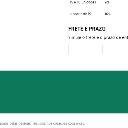
15 a 18 unidades
9%
a partir de 19
10%
FRETE E PRAZO
Simule o frete e o prazo de en
mor pelas pessoas, realinhamos corações com o céu."