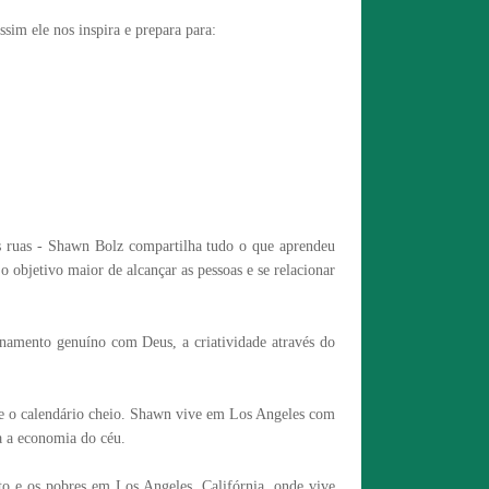
ssim ele nos inspira e prepara para:
s ruas - Shawn Bolz compartilha tudo o que aprendeu
 objetivo maior de alcançar as pessoas e se relacionar
onamento genuíno com Deus, a criatividade através do
teve o calendário cheio. Shawn vive em Los Angeles com
ra a economia do céu.
to e os pobres em Los Angeles, Califórnia, onde vive