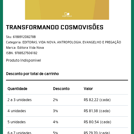
TRANSFORMANDO COSMOVISÕES
Sku:
61B8912D8278B
Categoria:
EDITORAS
,
VIDA NOVA
,
ANTROPOLOGIA
,
EVANGELHO E PREGAÇÃO
Marca:
Editora Vida Nova
ISBN:
9788527506182
Produto Indisponível
Desconto por total de carrinho
Quantidade
Desconto
Valor
2 a 3 unidades
2%
R$ 82,22
(cada)
4 unidades
3%
R$ 81,38
(cada)
5 unidades
4%
R$ 80,54
(cada)
6 a 7 unidades
5%
R$ 79,70
(cada)