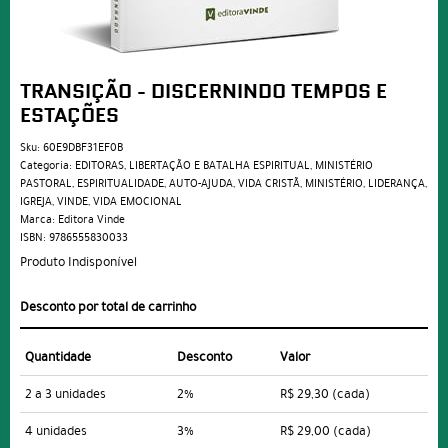
TRANSIÇÃO - DISCERNINDO TEMPOS E
ESTAÇÕES
Sku:
60E9DBF31EF0B
Categoria:
EDITORAS
,
LIBERTAÇÃO E BATALHA ESPIRITUAL
,
MINISTÉRIO
PASTORAL
,
ESPIRITUALIDADE
,
AUTO-AJUDA
,
VIDA CRISTÃ
,
MINISTÉRIO
,
LIDERANÇA
,
IGREJA
,
VINDE
,
VIDA EMOCIONAL
Marca:
Editora Vinde
ISBN:
9786555830033
Produto Indisponível
Desconto por total de carrinho
Quantidade
Desconto
Valor
2 a 3 unidades
2%
R$ 29,30
(cada)
4 unidades
3%
R$ 29,00
(cada)