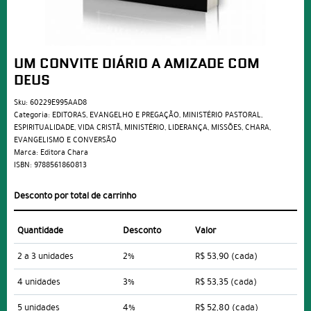
UM CONVITE DIÁRIO A AMIZADE COM
DEUS
Sku:
60229E995AAD8
Categoria:
EDITORAS
,
EVANGELHO E PREGAÇÃO
,
MINISTÉRIO PASTORAL
,
ESPIRITUALIDADE
,
VIDA CRISTÃ
,
MINISTÉRIO
,
LIDERANÇA
,
MISSÕES
,
CHARA
,
EVANGELISMO E CONVERSÃO
Marca:
Editora Chara
ISBN:
9788561860813
Desconto por total de carrinho
Quantidade
Desconto
Valor
2 a 3 unidades
2%
R$ 53,90
(cada)
4 unidades
3%
R$ 53,35
(cada)
5 unidades
4%
R$ 52,80
(cada)