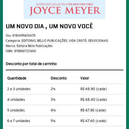
UM NOVO DIA , UM NOVO VOCÊ
Sku:
61B2495620A7D
Categoria:
EDITORAS
,
BELLO PUBLICAÇÕES
,
VIDA CRISTÃ
,
DEVOCIONAIS
Marca:
Editora Bello Publicações
ISBN:
9788561721640
Desconto por total de carrinho
Quantidade
Desconto
Valor
2 a 3 unidades
2%
R$ 48,90
(cada)
4 unidades
3%
R$ 48,40
(cada)
5 unidades
4%
R$ 47,90
(cada)
6 a 7 unidades
5%
R$ 47,40
(cada)