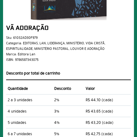
VÃ ADORAÇÃO
Sku:
61032AD30F979
Categoria:
EDITORAS
,
LAN
,
LIDERANÇA
,
MINISTÉRIO
,
VIDA CRISTÃ
,
ESPIRITUALIDADE
,
MINISTÉRIO PASTORAL
,
LOUVOR E ADORAÇÃO
Marca:
Editora Lan
ISBN:
9786587343075
Desconto por total de carrinho
Quantidade
Desconto
Valor
2 a 3 unidades
2%
R$ 44,10
(cada)
4 unidades
3%
R$ 43,65
(cada)
5 unidades
4%
R$ 43,20
(cada)
6 a 7 unidades
5%
R$ 42,75
(cada)