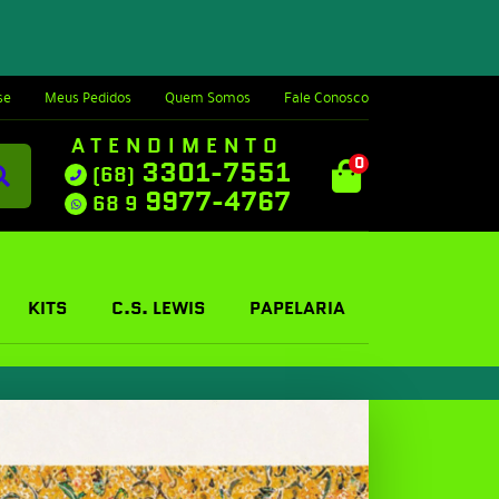
se
Meus Pedidos
Quem Somos
Fale Conosco
ATENDIMENTO
0
3301-7551
(68)
9977-4767
68 9
KITS
C.S. LEWIS
PAPELARIA