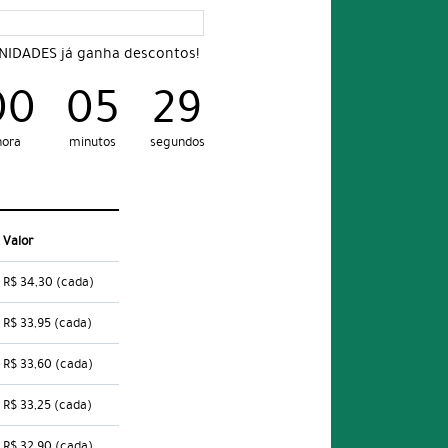
UNIDADES já ganha descontos!
00
05
28
hora
minutos
segundos
Valor
R$ 34,30
(cada)
R$ 33,95
(cada)
R$ 33,60
(cada)
R$ 33,25
(cada)
R$ 32,90
(cada)