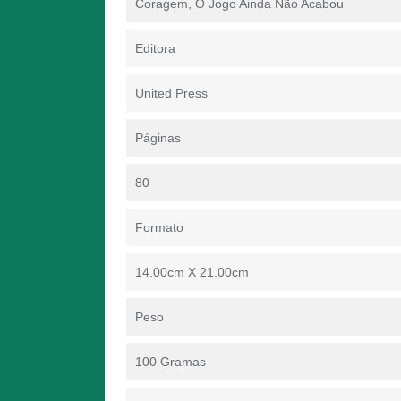
Coragem, O Jogo Ainda Não Acabou
Editora
United Press
Páginas
80
Formato
14.00cm X 21.00cm
Peso
100 Gramas