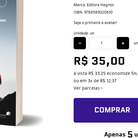
Marca:
Editora Hagnos
ISBN:
9788589320610
Seja o primeira a avaliar!
Unidade: un
un
R$ 35,00
à vista
R$ 33,25
economize
5%
ou em
3x
de
R$ 12,37
Ver parcelas
COMPRAR
5
Apenas
u