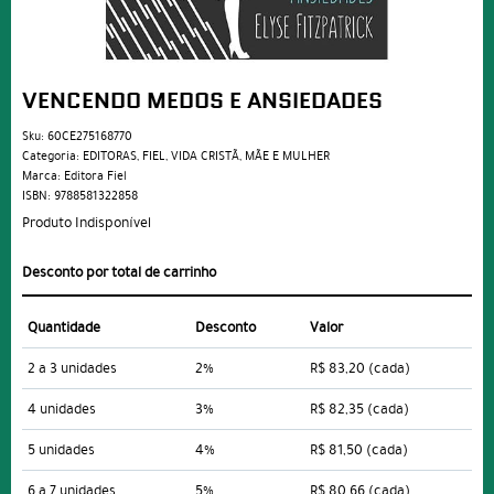
VENCENDO MEDOS E ANSIEDADES
Sku:
60CE275168770
Categoria:
EDITORAS
,
FIEL
,
VIDA CRISTÃ
,
MÃE E MULHER
Marca:
Editora Fiel
ISBN:
9788581322858
Produto Indisponível
Desconto por total de carrinho
Quantidade
Desconto
Valor
2 a 3 unidades
2%
R$ 83,20
(cada)
4 unidades
3%
R$ 82,35
(cada)
5 unidades
4%
R$ 81,50
(cada)
6 a 7 unidades
5%
R$ 80,66
(cada)