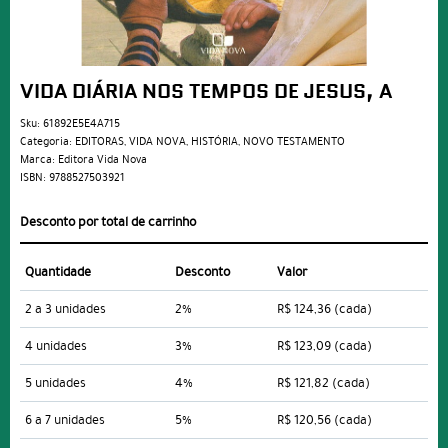
VIDA DIÁRIA NOS TEMPOS DE JESUS, A
Sku:
61892E5E4A715
Categoria:
EDITORAS
,
VIDA NOVA
,
HISTÓRIA
,
NOVO TESTAMENTO
Marca:
Editora Vida Nova
ISBN:
9788527503921
Desconto por total de carrinho
Quantidade
Desconto
Valor
2 a 3 unidades
2%
R$ 124,36
(cada)
4 unidades
3%
R$ 123,09
(cada)
5 unidades
4%
R$ 121,82
(cada)
6 a 7 unidades
5%
R$ 120,56
(cada)