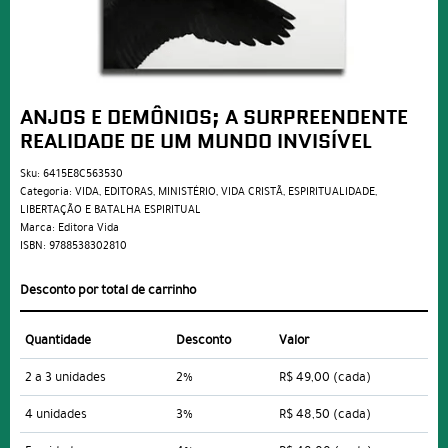
ANJOS E DEMÔNIOS; A SURPREENDENTE
REALIDADE DE UM MUNDO INVISÍVEL
Sku:
6415E8C563530
Categoria:
VIDA
,
EDITORAS
,
MINISTÉRIO
,
VIDA CRISTÃ
,
ESPIRITUALIDADE
,
LIBERTAÇÃO E BATALHA ESPIRITUAL
Marca:
Editora Vida
ISBN:
9788538302810
Desconto por total de carrinho
Quantidade
Desconto
Valor
2 a 3 unidades
2%
R$ 49,00
(cada)
4 unidades
3%
R$ 48,50
(cada)