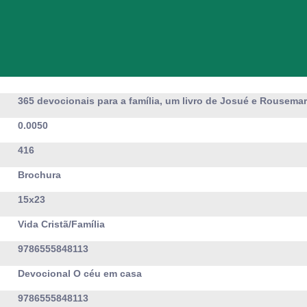
365 devocionais para a família, um livro de Josué e Rousema
0.0050
416
Brochura
15x23
Vida Cristã/Família
9786555848113
Devocional O céu em casa
9786555848113