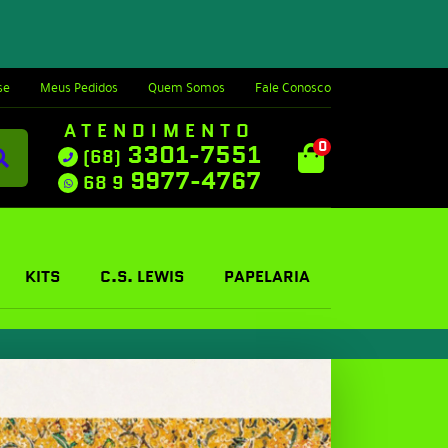
se
Meus Pedidos
Quem Somos
Fale Conosco
ATENDIMENTO
0
3301-7551
(68)
9977-4767
68 9
KITS
C.S. LEWIS
PAPELARIA