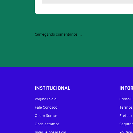
Carregando comentários ...
INSTITUCIONAL
INFO
Página Inicial
Como C
Fale Conosco
Termos
Quem Somos
Fretes 
Onde estamos
Segura
Indique nossa Loja
Política