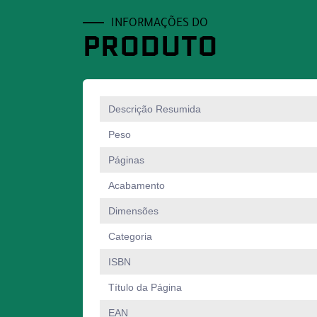
INFORMAÇÕES DO
PRODUTO
Descrição Resumida
Peso
Páginas
Acabamento
Dimensões
Categoria
ISBN
Título da Página
EAN