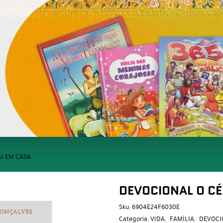
U EM CASA
DEVOCIONAL O CÉ
Sku:
6904E24F6030E
Categoria:
VIDA
FAMÍLIA
DEVOCI