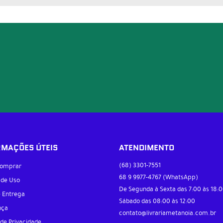
RMAÇÕES ÚTEIS
ATENDIMENTO
(68)
3301-7551
omprar
68 9
9977-4767
(WhatsApp)
 de Uso
De Segunda à Sexta das 7:00 às 18:0
e Entrega
Sábado das 08:00 às 12:00
nça
contato@livrariametanoia.com.br
 de Privacidade