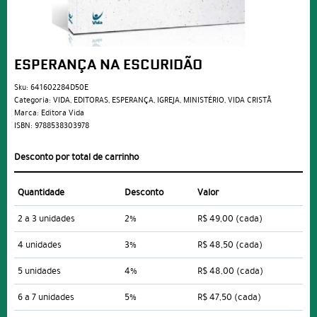
ESPERANÇA NA ESCURIDÃO
Sku:
641602284D50E
Categoria:
VIDA
,
EDITORAS
,
ESPERANÇA
,
IGREJA
,
MINISTÉRIO
,
VIDA CRISTÃ
Marca:
Editora Vida
ISBN:
9788538303978
Desconto por total de carrinho
Quantidade
Desconto
Valor
2 a 3 unidades
2%
R$ 49,00
(cada)
4 unidades
3%
R$ 48,50
(cada)
5 unidades
4%
R$ 48,00
(cada)
6 a 7 unidades
5%
R$ 47,50
(cada)